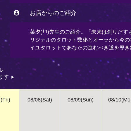
お店からのご紹介
菜夕(ﾅﾕ)先生のご紹介。「未来は創りだ
リジナルのタロット数秘とオーラから今の
イユタロットであなたの進むべき道を導き
ル
ます
(Fri)
08/08(Sat)
08/09(Sun)
08/10(Mo